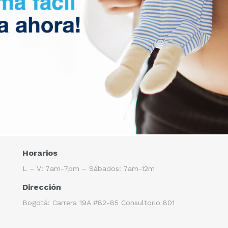
Horarios
L – V: 7am-7pm – Sábados: 7am-12m
Dirección
Bogotá: Carrera 19A #82-85 Consultorio 801